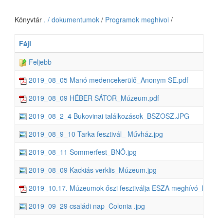
Könyvtár
. / dokumentumok
/
Programok meghivoi
/
Fájl
Feljebb
2019_08_05 Manó medencekerülő_Anonym SE.pdf
2019_08_09 HÉBER SÁTOR_Múzeum.pdf
2019_08_2_4 Bukovinai találkozások_BSZOSZ.JPG
2019_08_9_10 Tarka fesztivál_ Művház.jpg
2019_08_11 Sommerfest_BNÖ.jpg
2019_08_09 Kackiás verklis_Múzeum.jpg
2019_10.17. Múzeumok őszi fesztiválja ESZA meghívó_Múz
2019_09_29 családi nap_Colonia .jpg