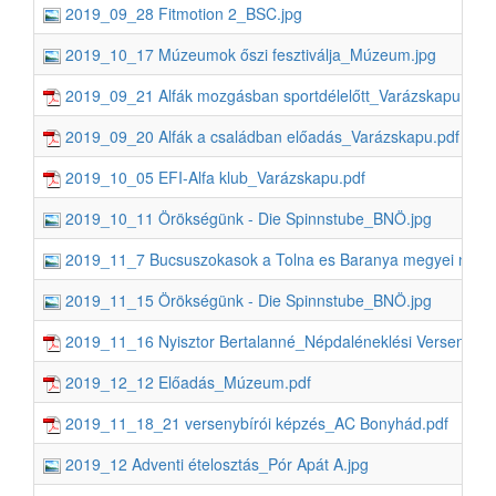
2019_09_28 Fitmotion 2_BSC.jpg
2019_10_17 Múzeumok őszi fesztiválja_Múzeum.jpg
2019_09_21 Alfák mozgásban sportdélelőtt_Varázskapu.pdf
2019_09_20 Alfák a családban előadás_Varázskapu.pdf
2019_10_05 EFI-Alfa klub_Varázskapu.pdf
2019_10_11 Örökségünk - Die Spinnstube_BNÖ.jpg
2019_11_7 Bucsuszokasok a Tolna es Baranya megyei nem
2019_11_15 Örökségünk - Die Spinnstube_BNÖ.jpg
2019_11_16 Nyisztor Bertalanné_Népdaléneklési Verseny_
2019_12_12 Előadás_Múzeum.pdf
2019_11_18_21 versenybírói képzés_AC Bonyhád.pdf
2019_12 Adventi ételosztás_Pór Apát A.jpg